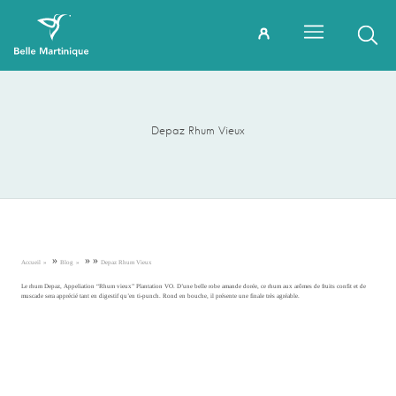
Depaz Rhum Vieux
»
»
»
Accueil
Blog
Depaz Rhum Vieux
Le rhum Depaz, Appeliation “Rhum vieux” Plantation VO. D’une belle robe amande dorée, ce rhum aux arômes de fruits confit et de
muscade sera apprécié tant en digestif qu’en ti-punch. Rond en bouche, il présente une finale très agréable.