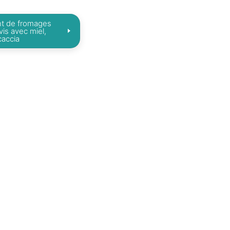
t de fromages
rvis avec miel,
caccia