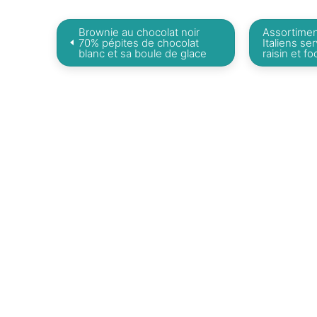
Brownie au chocolat noir
Assortimen
70% pépites de chocolat
Italiens se
blanc et sa boule de glace
raisin et fo