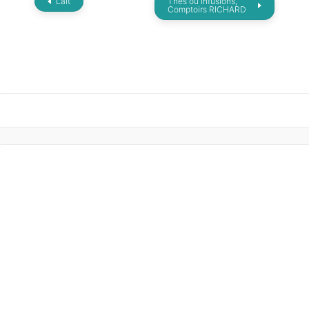
Lait
Thés ou infusions,
Comptoirs RICHARD