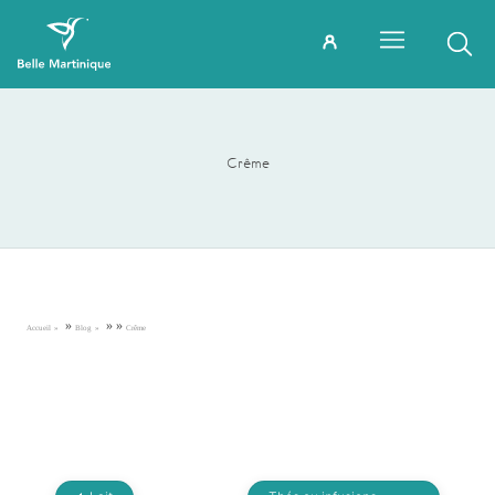
Crême
»
»
»
Accueil
Blog
Crême