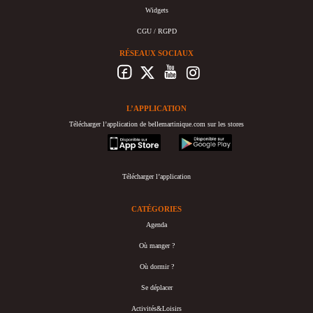
Widgets
CGU / RGPD
RÉSEAUX SOCIAUX
L’APPLICATION
Télécharger l’application de bellemartinique.com sur les stores
appstore
googleplay
Télécharger l’application
CATÉGORIES
Agenda
Où manger ?
Où dormir ?
Se déplacer
Activités&Loisirs