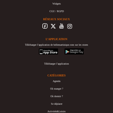
Widgets
CGU / RGPD
RÉSEAUX SOCIAUX
L’APPLICATION
Télécharger l’application de bellemartinique.com sur les stores
appstore
googleplay
Télécharger l’application
CATÉGORIES
Agenda
Où manger ?
Où dormir ?
Se déplacer
Activités&Loisirs