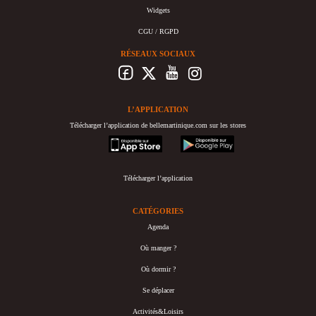
Widgets
CGU / RGPD
RÉSEAUX SOCIAUX
L’APPLICATION
Télécharger l’application de bellemartinique.com sur les stores
appstore
googleplay
Télécharger l’application
CATÉGORIES
Agenda
Où manger ?
Où dormir ?
Se déplacer
Activités&Loisirs