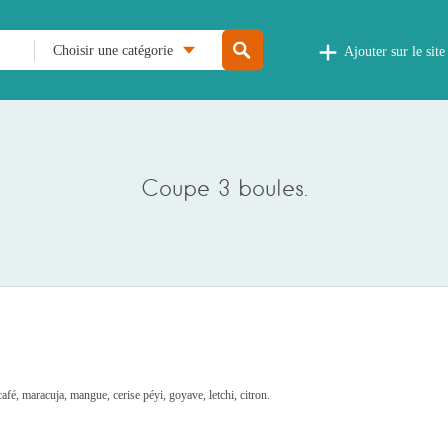
Choisir une catégorie
Ajouter sur le site
Coupe 3 boules.
café, maracuja, mangue, cerise péyi, goyave, letchi, citron.