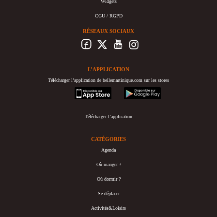
Widgets
CGU / RGPD
RÉSEAUX SOCIAUX
L’APPLICATION
Télécharger l’application de bellemartinique.com sur les stores
appstore
googleplay
Télécharger l’application
CATÉGORIES
Agenda
Où manger ?
Où dormir ?
Se déplacer
Activités&Loisirs