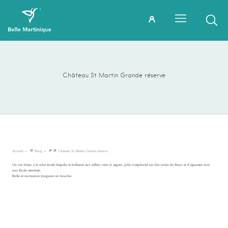
Château St Martin Grande réserve
»
»
»
Accueil
Blog
Château St Martin Grande réserve
Un vin blanc à la robe dorée limpide et brillante aux reflets verts et argent, jolie complexité sur des notes de fleurs et d’agrumes avec
une finale minérale.
Belle et onctueuse longueur en bouche.