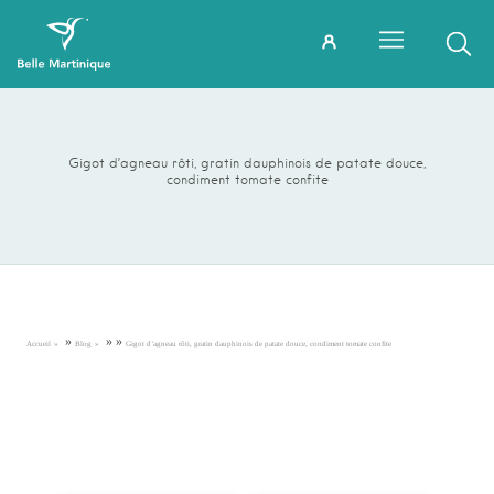
Gigot d’agneau rôti, gratin dauphinois de patate douce,
condiment tomate confite
»
»
»
Accueil
Blog
Gigot d’agneau rôti, gratin dauphinois de patate douce, condiment tomate confite