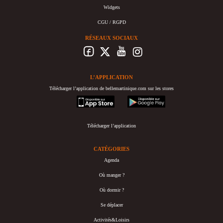
Widgets
CGU / RGPD
RÉSEAUX SOCIAUX
L’APPLICATION
Télécharger l’application de bellemartinique.com sur les stores
appstore
googleplay
Télécharger l’application
CATÉGORIES
Agenda
Où manger ?
Où dormir ?
Se déplacer
Activités&Loisirs