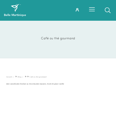
Café ou thé gourmand
»
»
»
Accueil
Blog
Café ou thé gourmand
mini cannelé,mini fondant au chocolat,mini macaron, boule de glace vanille