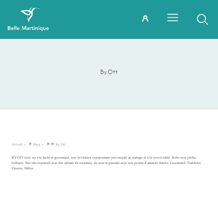
By.Ott
»
»
»
Accueil
Blog
By.Ott
BY.OTT rosé, un vin fruité et gourmand, une invitation typiquement provençale au partage et à la convivialité. Robe rose pêche,
brillante. Nez très expressif avec des arômes de nectarine, de rose et grenade avec une pointe d’amande fraiche. Gourmand, Fraîcheur,
Finesse, Délice.