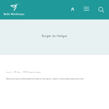
Burger du Hangar
»
»
»
Accueil
Blog
Burger du Hangar
Mayonnaise maison,cheddar,gauffre de pomme de terre,oignons, oignons confits,tomates,salade,bacon,steak