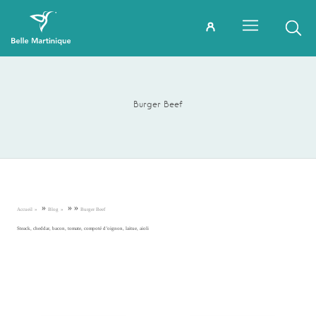
Burger Beef
»
»
»
Accueil
Blog
Burger Beef
Steack, cheddar, bacon, tomate, compoté d’oignon, laitue, aioli