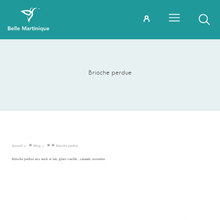
Brioche perdue
»
»
»
Accueil
Blog
Brioche perdue
Brioche perdue aux œufs et lait, glace vanille , caramel, noisettes