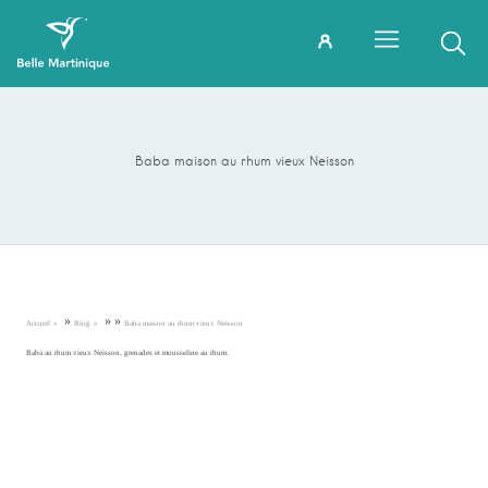
Baba maison au rhum vieux Neisson
»
»
»
Accueil
Blog
Baba maison au rhum vieux Neisson
Baba au rhum vieux Neisson, grenades et mousseline au rhum.