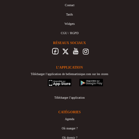
Contact
Tarifs
Widgets
CGU / RGPD
RÉSEAUX SOCIAUX
L’APPLICATION
Télécharger l’application de bellemartinique.com sur les stores
appstore
googleplay
Télécharger l’application
CATÉGORIES
Agenda
Où manger ?
Où dormir ?