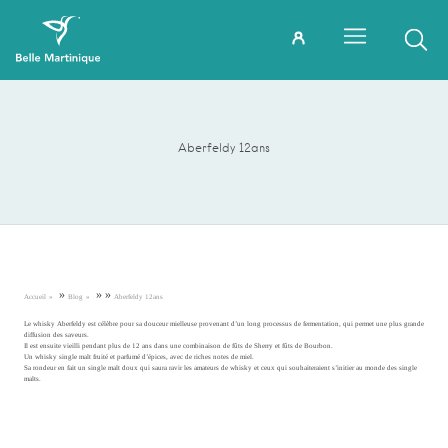
Aberfeldy 12ans
»
»
»
Accueil
Blog
Aberfeldy 12ans
Le whisky Aberfeldy est célèbre pour sa douceur mielleuse provenant d’un long processus de fermentation, qui permet une plus grande
diffusion des saveurs.
Il est ensuite vieilli pendant plus de 12 ans dans une combinaison de fûts de Sherry et fûts de Bourbon.
Un whisky single malt fruité et parfumé d’épices, avec de riches notes de miel.
Sa rondeur en fait un single malt doux qui saura ravir les amateurs de whisky et ceux qui souhaiteraient s’initier au monde des single
malts.