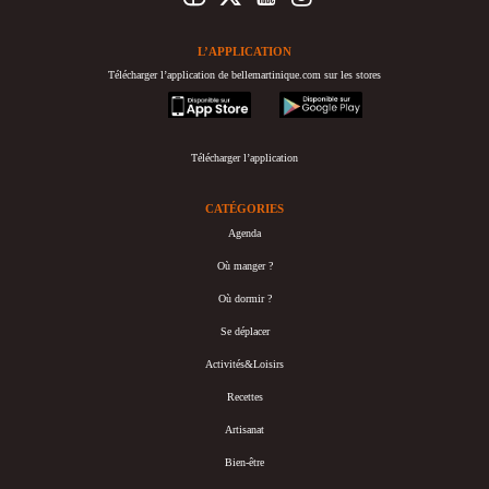
L’APPLICATION
Télécharger l’application de bellemartinique.com sur les stores
appstore
googleplay
Télécharger l’application
CATÉGORIES
Agenda
Où manger ?
Où dormir ?
Se déplacer
Activités&Loisirs
Recettes
Artisanat
Bien-être