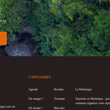
s et
CATÉGORIES
Agenda
Recettes
La Martinique
Où manger ?
Artisanat
Tourisme en Martinique : que f
comment organiser votre séjo
inique.com sur
Où dormir ?
Bien-être