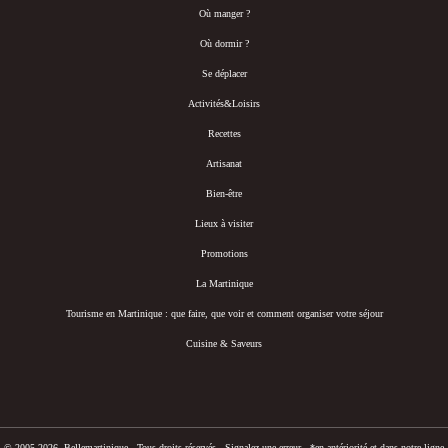
Où manger ?
Où dormir ?
Se déplacer
Activités&Loisirs
Recettes
Artisanat
Bien-être
Lieux à visiter
Promotions
La Martinique
Tourisme en Martinique : que faire, que voir et comment organiser votre séjour
Cuisine & Saveurs
© 2005-2026- Bellemartinique - Tous droits réservés -
Signalez une erreur
-
*en antériorité et dans notre ligne