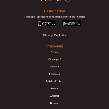
L’APPLICATION
Télécharger l’application de bellemartinique.com sur les stores
appstore
googleplay
Télécharger l’application
CATÉGORIES
Agenda
Où manger ?
Où dormir ?
Se déplacer
Activités&Loisirs
Recettes
Artisanat
Bien-être