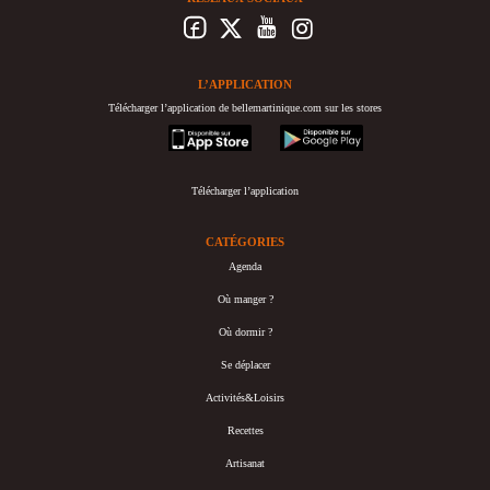
L’APPLICATION
Télécharger l’application de bellemartinique.com sur les stores
appstore
googleplay
Télécharger l’application
CATÉGORIES
Agenda
Où manger ?
Où dormir ?
Se déplacer
Activités&Loisirs
Recettes
Artisanat