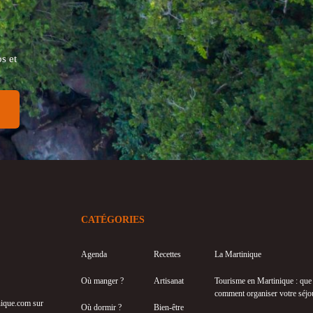
s et
CATÉGORIES
Agenda
Recettes
La Martinique
Où manger ?
Artisanat
Tourisme en Martinique : que f
comment organiser votre séjo
inique.com sur
Où dormir ?
Bien-être