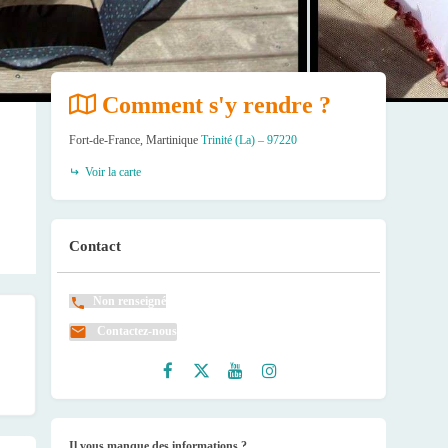
Comment s'y rendre ?
Fort-de-France, Martinique
Trinité (La) – 97220
Voir la carte
Contact
Non renseigné
Contactez-nous
Faceb
Twitte
Youtu
Instag
ook
r
be
ram
Il vous manque des informations ?