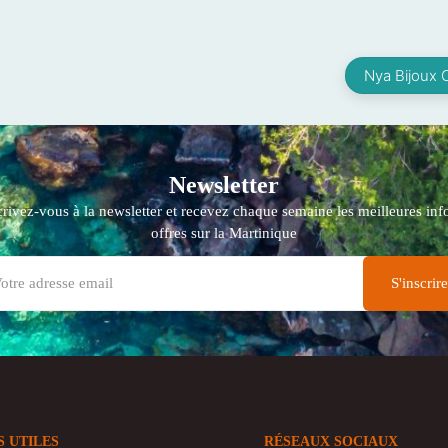
Nya Bijoux 
Newsletter
crivez-vous à la newsletter et recevez chaque semaine les meilleures info
offres sur la Martinique
S UTILES
RÉSEAUX SOCIAUX