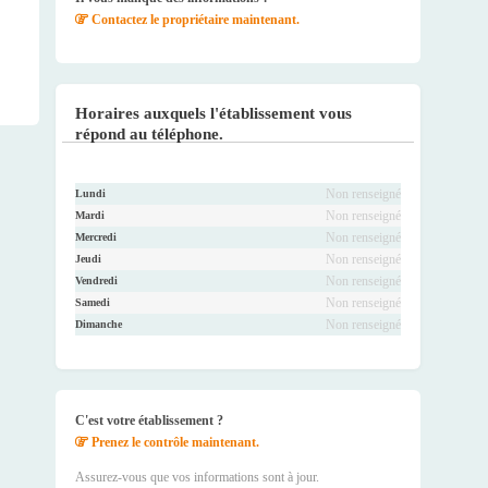
Contactez le propriétaire maintenant.
Horaires auxquels l'établissement vous
répond au téléphone.
Non renseigné
Lundi
Non renseigné
Mardi
Non renseigné
Mercredi
Non renseigné
Jeudi
Non renseigné
Vendredi
Non renseigné
Samedi
Non renseigné
Dimanche
C'est votre établissement ?
Prenez le contrôle maintenant.
Assurez-vous que vos informations sont à jour.