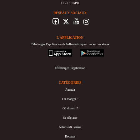
CGU / RGPD
RÉSEAUX SOCIAUX
L’APPLICATION
Télécharger l’application de bellemartinique.com sur les stores
appstore
googleplay
Télécharger l’application
CATÉGORIES
Agenda
Où manger ?
Où dormir ?
Se déplacer
Activités&Loisirs
Recettes