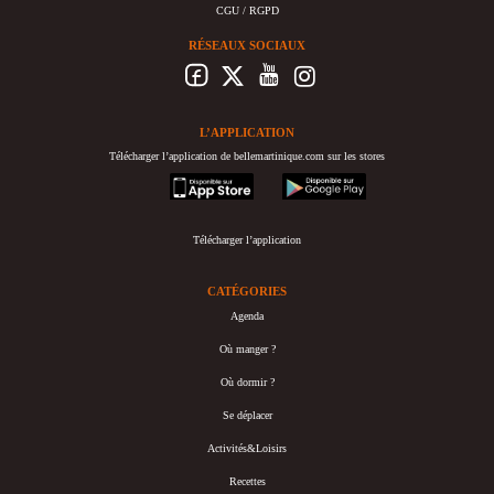
CGU / RGPD
RÉSEAUX SOCIAUX
L’APPLICATION
Télécharger l’application de bellemartinique.com sur les stores
appstore
googleplay
Télécharger l’application
CATÉGORIES
Agenda
Où manger ?
Où dormir ?
Se déplacer
Activités&Loisirs
Recettes