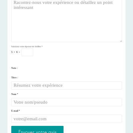
Saisissez votre réponse en chiffres
*
5
+
6
=
Note :
Titre :
Nom
*
E-mail
*