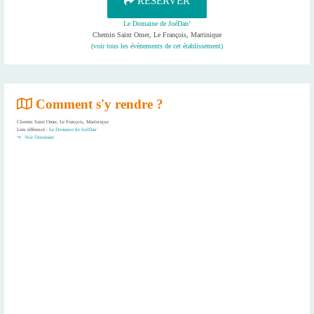
RÉSERVER
Le Domaine de JoéDan’
Chemin Saint Omer, Le François, Martinique
(voir tous les évènements de cet établissement)
Comment s'y rendre ?
Chemin Saint Omer, Le François, Martinique
Lieu référencé :
Le Domaine de JoéDan’
Voir l'itinéraire