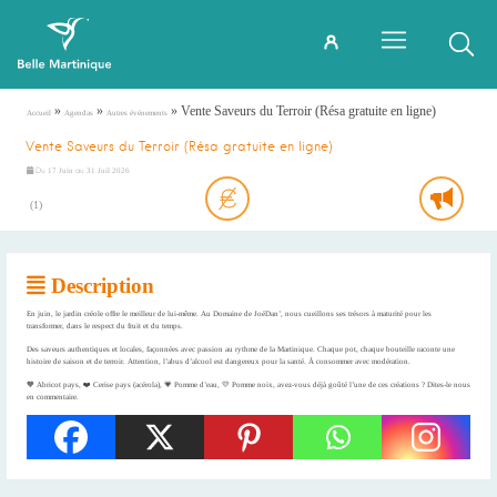
»
»
»
Vente Saveurs du Terroir (Résa gratuite en ligne)
Accueil
Agendas
Autres événements
Vente Saveurs du Terroir (Résa gratuite en ligne)
Du
au
17 Juin
31 Juil 2026
(
1
)
Description
En juin, le jardin créole offre le meilleur de lui-même. Au Domaine de JoéDan’, nous cueillons ses trésors à maturité pour les
transformer, dans le respect du fruit et du temps.
Des saveurs authentiques et locales, façonnées avec passion au rythme de la Martinique. Chaque pot, chaque bouteille raconte une
histoire de saison et de terroir. Attention, l’abus d’alcool est dangereux pour la santé. À consommer avec modération.
🧡 Abricot pays, ❤️ Cerise pays (acérola), 💗 Pomme d’eau, 💛 Pomme noix, avez-vous déjà goûté l’une de ces créations ? Dites-le nous
en commentaire.