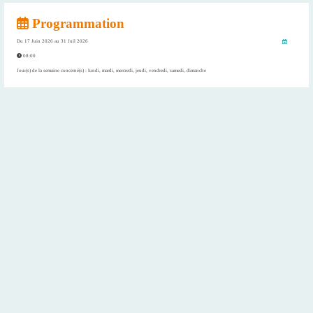
Programmation
Du
17 Juin 2026
au
31 Juil 2026
08:00
Jour(s) de la semaine concerné(s) : lundi, mardi, mercredi, jeudi, vendredi, samedi, dimanche