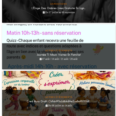
EXPOSITIONS
L’Éloge Des Ombres (résa Gratuite En Lign...
Du 17 juillet au 06 septembre
AUTRES ÉVÉNEMENTS
Journée Ti Moun: Visitez En Famille!
07 août / 14 août / 21 août / 28 août
AUTRES ÉVÉNEMENTS
Cred Auto Draft Cb5dcff3a1d6dc64e2ce9a95010b6...
Du 08 juillet au 14 août