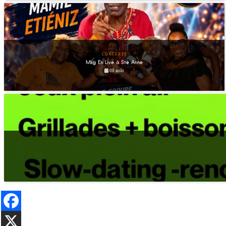
CONCERTS
Mkg En Live à Ste Anne
08 août