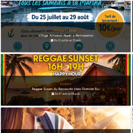
MARCHÉ LOCAL
Village Artisanal Appel à Participation
Du 25 juillet au 29 août
SOIRÉES
Reggae Sunset Au Barracuda (résa Gratuite En...
Du 07 août au 09 août