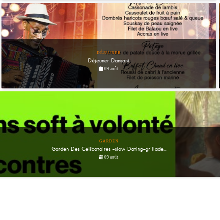
DÉJEUNER
Déjeuner Dansant
09 août
GARDEN
Garden Des Celibataires -slow Dating-grillade...
09 août