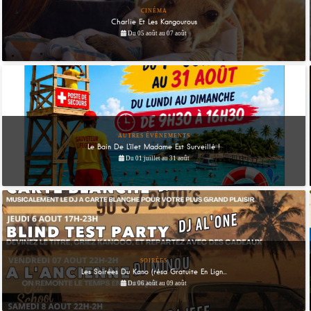
CINÉMA
Charlie Et Les Kangourous
Du 05 août au 07 août
AUTRES ÉVÉNEMENTS
Le Bain De L'îlet Madame Est Surveillé !
Du 01 juillet au 31 août
SOIRÉES
Les Soirées Du Kano (résa Gratuite En Lign...
Du 06 août au 09 août