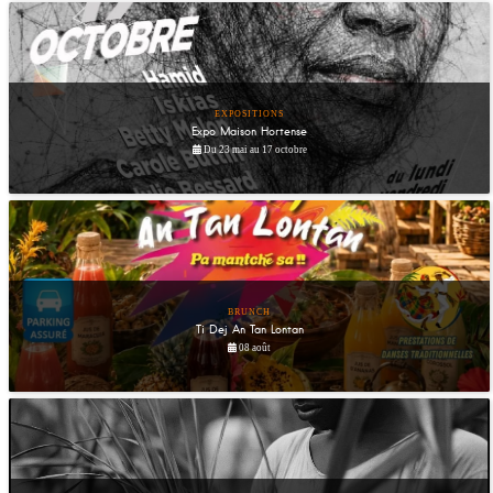
EXPOSITIONS
Expo Maison Hortense
Du 23 mai au 17 octobre
BRUNCH
Ti Dej An Tan Lontan
08 août