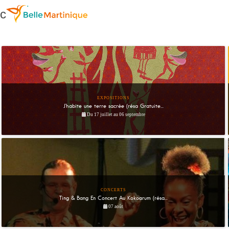
ec
EXPOSITIONS
J'habite une terre sacrée (résa Gratuite...
Du 17 juillet au 06 septembre
CONCERTS
Ting & Bang En Concert Au Kokoarum (résa...
07 août