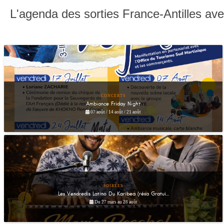
L'agenda des sorties France-Antilles av
CONCERTS
Ambiance Friday Night
07 août / 14 août / 21 août
SOIRÉES
Les Vendredis Latino Du Karibea (résa Gratui...
Du 27 mars au 28 août