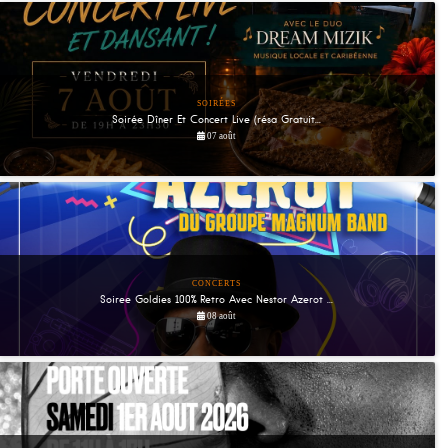
SOIRÉES
Soirée Dîner Et Concert Live (résa Gratuit...
07 août
CONCERTS
Soiree Goldies 100% Retro Avec Nestor Azerot ...
08 août