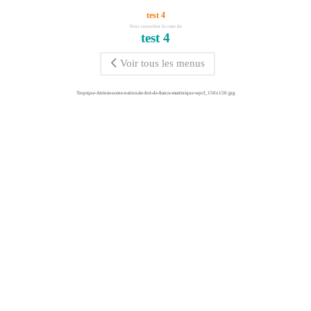
test 4
Vous consultez la carte de
test 4
Voir tous les menus
Tropique-Atrium-scene-nationale-fort-de-france-martinique-wpcf_150x150.jpg