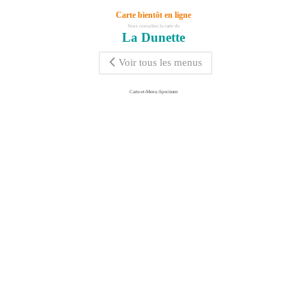
Carte bientôt en ligne
Vous consultez la carte de
La Dunette
Voir tous les menus
Carte-et-Menu-Specimen