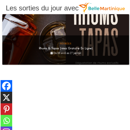
Les sorties du jour avec
SOIRÉES
Rhums & Tapas (résa Gratuite En Ligne)
Du 08 avril au 27 janvier