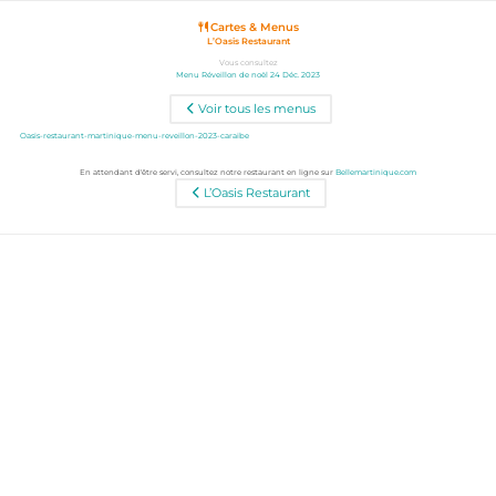
Cartes & Menus
L’Oasis Restaurant
Vous consultez
Menu Réveillon de noël 24 Déc. 2023
Voir tous les menus
Oasis-restaurant-martinique-menu-reveillon-2023-caraibe
En attendant d'être servi, consultez notre restaurant en ligne sur
Bellemartinique.com
L’Oasis Restaurant