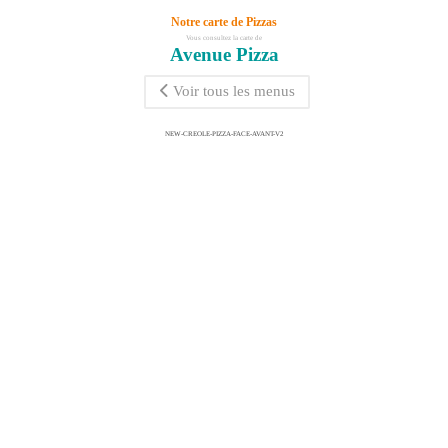
Notre carte de Pizzas
Vous consultez la carte de
Avenue Pizza
Voir tous les menus
NEW-CREOLE-PIZZA-FACE-AVANT-V2