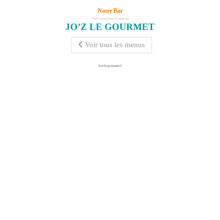
Notre Bar
Vous consultez la carte de
JO’Z LE GOURMET
Voir tous les menus
Joz-le-gourmet-1