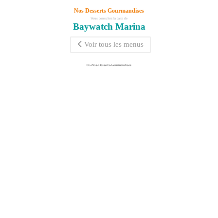
Nos Desserts Gourmandises
Vous consultez la carte de
Baywatch Marina
Voir tous les menus
06-Nos-Desserts-Gourmandises