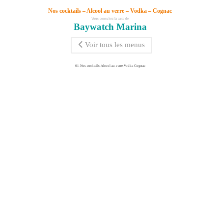
Nos cocktails – Alcool au verre – Vodka – Cognac
Vous consultez la carte de
Baywatch Marina
Voir tous les menus
01-Nos-cocktails-Alcool-au-verre-Vodka-Cognac