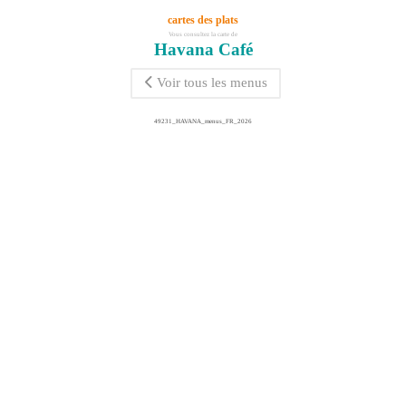
cartes des plats
Vous consultez la carte de
Havana Café
Voir tous les menus
49231_HAVANA_menus_FR_2026