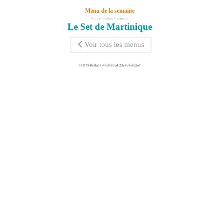
Menu de la semaine
Vous consultez la carte de
Le Set de Martinique
Voir tous les menus
98f5794b-8a38-40e8-8ded-23c4b9e0c5e7