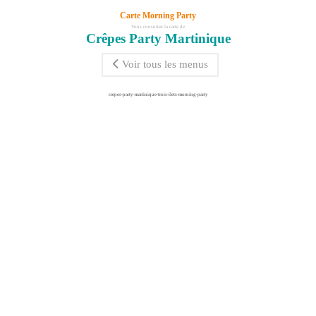
Carte Morning Party
Vous consultez la carte de
Crêpes Party Martinique
Voir tous les menus
crepes-party-martinique-trois-ilets-morning-party