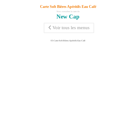
Carte Soft Bières Apéritifs Eau Café
Vous consultez la carte de
New Cap
Voir tous les menus
03-Carte-Soft-Bières-Apéritifs-Eau-Café