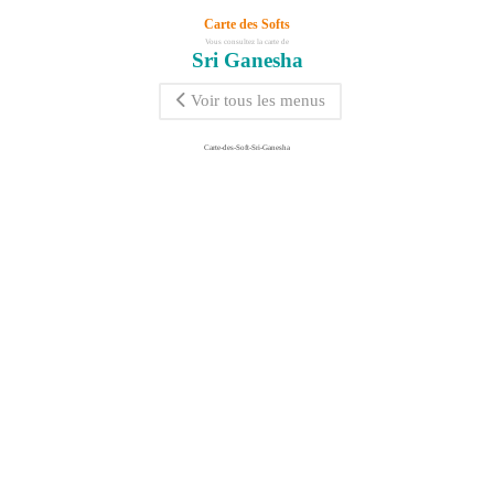
Carte des Softs
Vous consultez la carte de
Sri Ganesha
Voir tous les menus
Carte-des-Soft-Sri-Ganesha