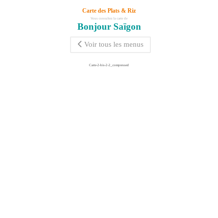
Carte des Plats & Riz
Vous consultez la carte de
Bonjour Saïgon
Voir tous les menus
Carte-2-bis-2-2_compressed