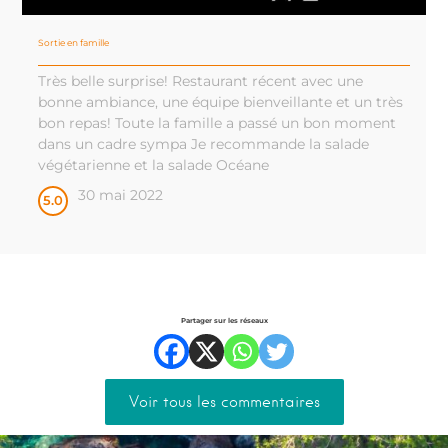
Sortie en famille
Très belle surprise! Restaurant récent avec une
bonne ambiance, une équipe bienveillante et un très
bon repas! Toute la famille a passé un bon moment
dans un cadre sympa Je recommande la salade
végétarienne et la salade Océane
30 mai 2022
5.0
Partager sur les réseaux
Voir tous les commentaires