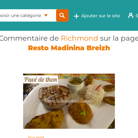
oisir une catégorie
Ajouter sur le site
S
Commentaire de
Richmond
sur la pag
Resto Madinina Breizh
Non testé