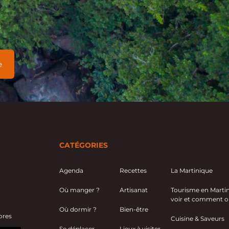
s
CATÉGORIES
Agenda
Recettes
La Martinique
Où manger ?
Artisanat
Tourisme en Martini
voir et comment or
Où dormir ?
Bien-être
ores
Cuisine & Saveurs
Se déplacer
Lieux à visiter