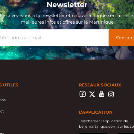
Newsletter
Inscrivez-vous à la newsletter et recevez chaque semaine le
meilleures infos et offres sur la Martinique
S UTILES
RÉSEAUX SOCIAUX
pos
ct
L’APPLICATION
Télécharger l’application de
bellemartinique.com sur les st
ts