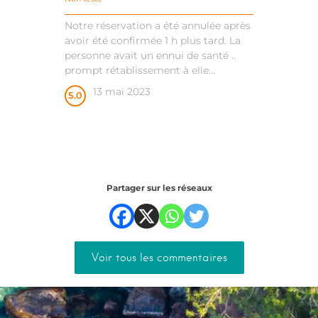
Notre réservation a été annulée après
avoir été confirmée 1 h plus tard. La
personne avait un ennui de santé ..
prompt rétablissement à elle...
13 mai 2023
5.0
Partager sur les réseaux
Voir tous les commentaires