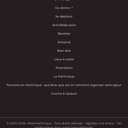
Où dormir ?
Se déplacer
Activités&Loisirs
Recettes
Artisanat
Bien-être
Lieux à visiter
Promotions
La Martinique
Tourisme en Martinique : que faire, que voir et comment organiser votre séjour
Cuisine & Saveurs
© 2005-2026- Bellemartinique - Tous droits réservés -
Signalez une erreur
-
*en
antériorité et dans notre ligne éditoriale.