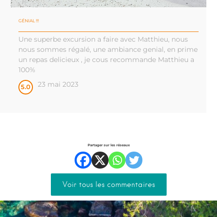
GÉNIAL !!!
Une superbe excursion a faire avec Matthieu, nous
nous sommes régalé, une ambiance genial, en prime
un repas delicieux , je cous recommande Matthieu a
100%
23 mai 2023
5.0
Partager sur les réseaux
Voir tous les commentaires