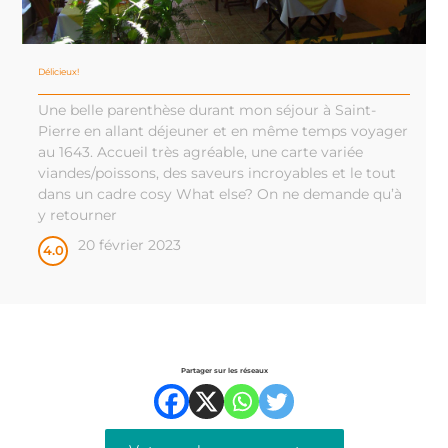
Délicieux!
Une belle parenthèse durant mon séjour à Saint-
Pierre en allant déjeuner et en même temps voyager
au 1643. Accueil très agréable, une carte variée
viandes/poissons, des saveurs incroyables et le tout
dans un cadre cosy What else? On ne demande qu’à
y retourner
20 février 2023
4.0
Partager sur les réseaux