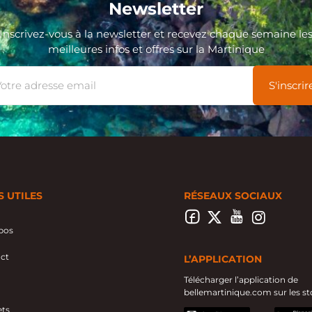
Newsletter
Inscrivez-vous à la newsletter et recevez chaque semaine le
meilleures infos et offres sur la Martinique
S UTILES
RÉSEAUX SOCIAUX
pos
ct
L’APPLICATION
Télécharger l’application de
bellemartinique.com sur les st
ts