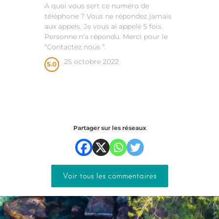
A quoi vous sert ce numéro de
téléphone ? Vous ne répondez jamais
aux appels. Je vous ai appelé 5 fois.
Personne n'a répondu. Merci pour le
"Contactez nous ".
25 octobre 2022
5.0
Partager sur les réseaux
Voir tous les commentaires