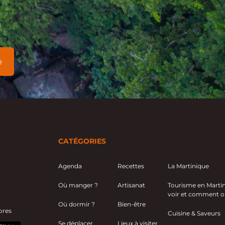
s
CATÉGORIES
Agenda
Recettes
La Martinique
Où manger ?
Artisanat
Tourisme en Martini
voir et comment or
Où dormir ?
Bien-être
ores
Cuisine & Saveurs
Se déplacer
Lieux à visiter