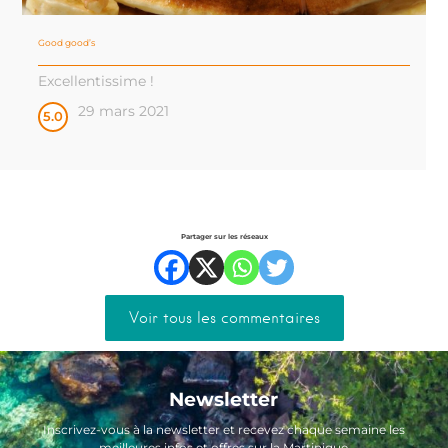
Good good’s
Excellentissime !
29 mars 2021
5.0
Partager sur les réseaux
Voir tous les commentaires
Newsletter
Inscrivez-vous à la newsletter et recevez chaque semaine les
meilleures infos et offres sur la Martinique